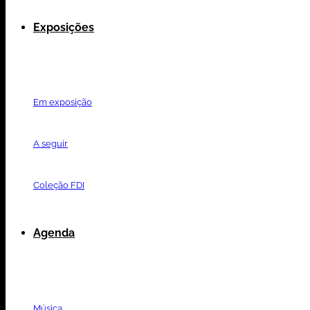
Exposições
Em exposição
A seguir
Coleção FDI
Agenda
Música